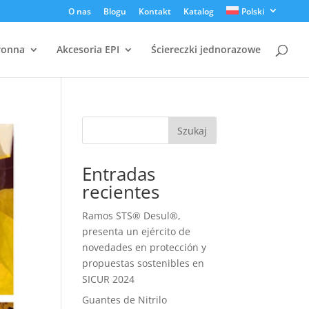
O nas
Blogu
Kontakt
Katalog
Polski
ronna
Akcesoria EPI
Ściereczki jednorazowe
Szukaj
Entradas
recientes
Ramos STS® Desul®,
presenta un ejército de
novedades en protección y
propuestas sostenibles en
SICUR 2024
Guantes de Nitrilo