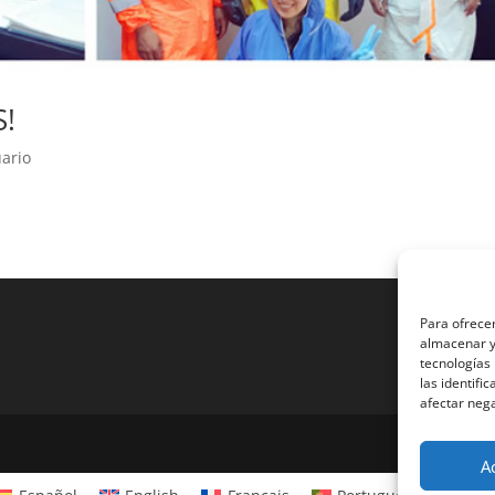
S!
uario
Para ofrecer
almacenar y/
tecnologías
las identifi
afectar nega
A