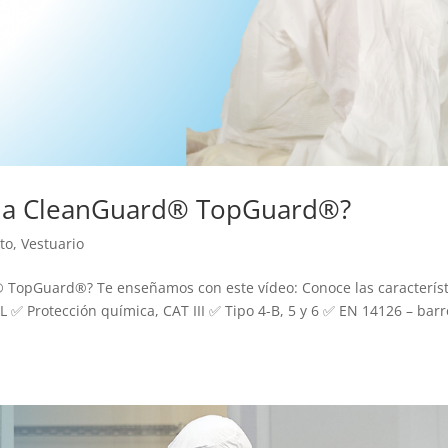
ha CleanGuard® TopGuard®?
to
,
Vestuario
TopGuard®? Te enseñamos con este vídeo: Conoce las característ
 ✅ Protección química, CAT III ✅ Tipo 4-B, 5 y 6 ✅ EN 14126 – bar