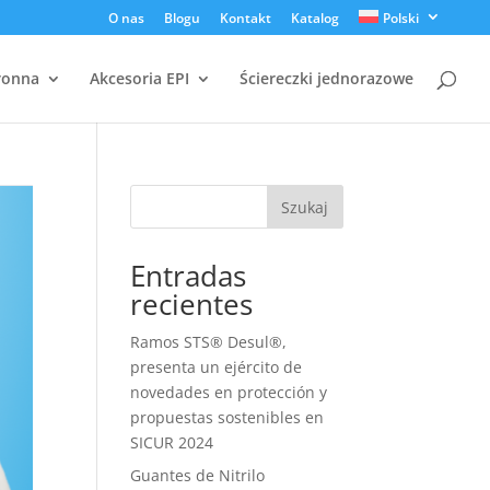
O nas
Blogu
Kontakt
Katalog
Polski
ronna
Akcesoria EPI
Ściereczki jednorazowe
Szukaj
Entradas
recientes
Ramos STS® Desul®,
presenta un ejército de
novedades en protección y
propuestas sostenibles en
SICUR 2024
Guantes de Nitrilo