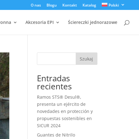
O nas
Blogu
Kontakt
Katalog
Polski
ronna
Akcesoria EPI
Ściereczki jednorazowe
Szukaj
Entradas
recientes
Ramos STS® Desul®,
presenta un ejército de
novedades en protección y
propuestas sostenibles en
SICUR 2024
Guantes de Nitrilo