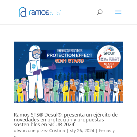
Ramos STS® Desul®, presenta un ejército de
novedades en protección y propuestas
sostenibles en SICUR 2024
utworzone przez
Cristina
|
sty 26, 2024
|
Ferias y