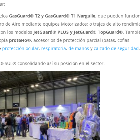
ar:
delos
GasGuard® T2 y GasGuard® T1 Narguile
, que pueden funcio
o de Aire mediante equipos Motorizados; o trajes de alto rendimi
 con los modelos
JetGuard® PLUS y JetGuard® TopGuard®
. Tambi
ropia
proteHo®
, accesorios de protección parcial (batas, cofias,
de
protección ocular
,
respiratoria
,
de manos
y
calzado de seguridad
DESUL® consolidando así su posición en el sector.