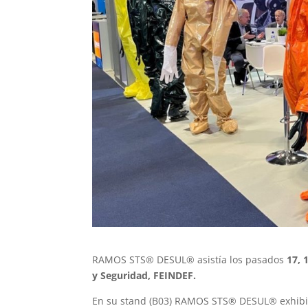
RAMOS STS® DESUL® asistía los pasados
17, 
y Seguridad, FEINDEF.
En su stand (B03) RAMOS STS® DESUL® exhibi