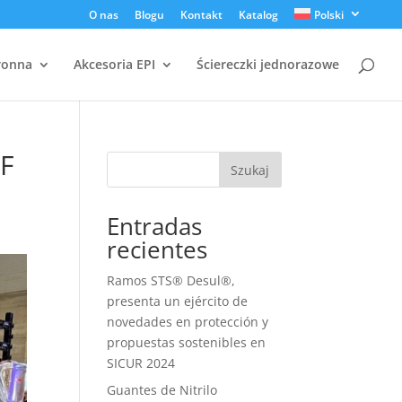
O nas
Blogu
Kontakt
Katalog
Polski
ronna
Akcesoria EPI
Ściereczki jednorazowe
F
Szukaj
Entradas
recientes
Ramos STS® Desul®,
presenta un ejército de
novedades en protección y
propuestas sostenibles en
SICUR 2024
Guantes de Nitrilo